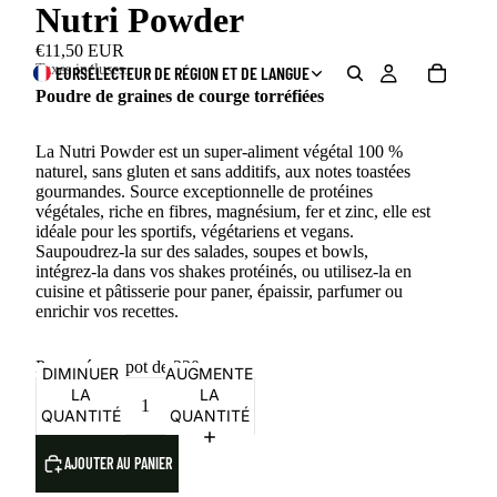
Nutri Powder
€11,50 EUR
Taxes incluses.
EUR
SÉLECTEUR DE RÉGION ET DE LANGUE
Poudre de graines de courge torréfiées
La Nutri Powder est un super-aliment végétal 100 %
naturel, sans gluten et sans additifs, aux notes toastées
gourmandes. Source exceptionnelle de protéines
végétales, riche en fibres, magnésium, fer et zinc, elle est
idéale pour les sportifs, végétariens et vegans.
Saupoudrez-la sur des salades, soupes et bowls,
intégrez-la dans vos shakes protéinés, ou utilisez-la en
cuisine et pâtisserie pour paner, épaissir, parfumer ou
enrichir vos recettes.
Proposée en pot de 230 g.
DIMINUER
AUGMENTER
LA
LA
QUANTITÉ
QUANTITÉ
AJOUTER AU PANIER