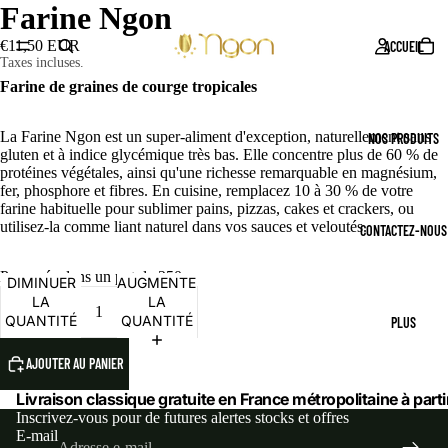
Farine Ngon
€11,50 EUR
ACCUEIL
Taxes incluses.
Farine de graines de courge tropicales
La Farine Ngon est un super-aliment d'exception, naturellement sans
NOS PRODUITS
gluten et à indice glycémique très bas. Elle concentre plus de 60 % de
protéines végétales, ainsi qu'une richesse remarquable en magnésium,
fer, phosphore et fibres. En cuisine, remplacez 10 à 30 % de votre
farine habituelle pour sublimer pains, pizzas, cakes et crackers, ou
utilisez-la comme liant naturel dans vos sauces et veloutés.
CONTACTEZ-NOUS
Proposée dans un pot de 250 g.
DIMINUER
AUGMENTER
LA
LA
QUANTITÉ
QUANTITÉ
PLUS
AJOUTER AU PANIER
Livraison classique gratuite en France métropolitaine à parti
Inscrivez-vous pour de futures alertes stocks et offres
E-mail