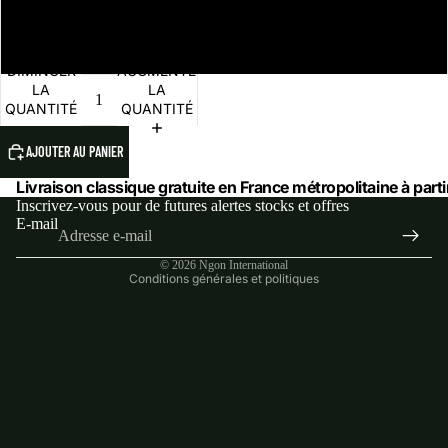
En boîte (250 g)
DIMINUER
AUGMENTER
LA
LA
QUANTITÉ
QUANTITÉ
AJOUTER AU PANIER
Livraison classique gratuite en France métropolitaine à parti
Inscrivez-vous pour de futures alertes stocks et offres
E-mail
Politique de confidentialité
© 2026
Ngon International
Conditions générales et politiques