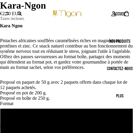
Kara-Ngon
€2,50 EUR
ACCUEIL
Taxes incluses.
Kara Ngon
Pistaches africaines soufflées caramélisées r
iches en magnésium,
NOS PRODUITS
protéines et zinc. Ce snack naturel contribue au bon fonctionnement du
système nerveux tout en réduisant le stress, joignant l'utile à l'agréable.
Offrez des pauses savoureuses au format boîte, partagez des moments
qui détendent au format pot, et gardez votre gourmandise à portée de
main au format sachet, selon vos préférences.
CONTACTEZ-NOUS
Proposé en paquet de 50 g
avec 2 paquets offerts dans chaque lot de
12 paquets achetés.
Proposé en pot de 200 g.
PLUS
Proposé en boîte de 250 g.
Format
En paquet (50 g)
En pot (200 g)